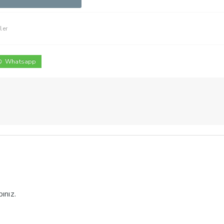
ler
Whatsapp
ınız.