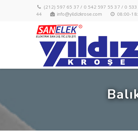
(212) 597 65 37 / 0 542 597 55 37 / 0 533
44
08:00-18
info@yildizkrose.com
Balı