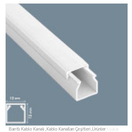
,
,
Bantlı Kablo Kanalı
Kablo Kanalları Çeşitleri
Ürünler
5 Şubat