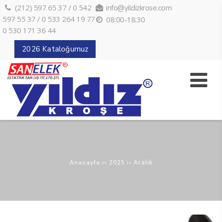
(212) 597 65 37 / 0 542
info@yildizkrose.com
597 55 37 / 0 533 264 19 77 /
08:00-18:30
0 530 171 36 44
2026 Kataloğumuz
››
››
Aralık
Anasayfa
2025